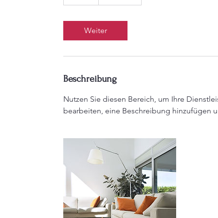
S
t
d
Weiter
.
Beschreibung
Nutzen Sie diesen Bereich, um Ihre Dienstle
bearbeiten, eine Beschreibung hinzufügen u