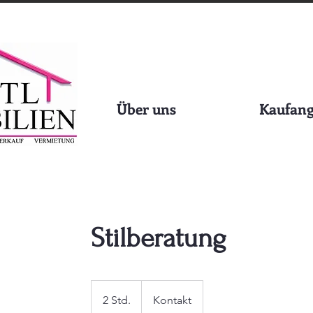
Über uns
Kaufang
Stilberatung
Kontakt
2 Std.
2
Kontakt